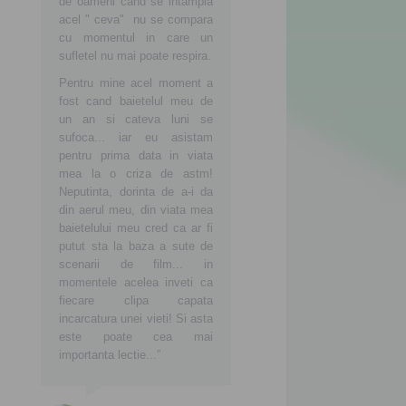
de oameni cand se intampla
acel " ceva" nu se compara
cu momentul in care un
sufletel nu mai poate respira.
Pentru mine acel moment a
fost cand baietelul meu de
un an si cateva luni se
sufoca... iar eu asistam
pentru prima data in viata
mea la o criza de astm!
Neputinta, dorinta de a-i da
din aerul meu, din viata mea
baietelului meu cred ca ar fi
putut sta la baza a sute de
scenarii de film... in
momentele acelea inveti ca
fiecare clipa capata
incarcatura unei vieti! Si asta
este poate cea mai
importanta lectie...”