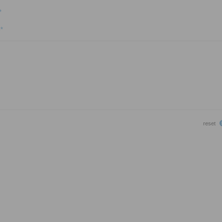
*
l
*
reset