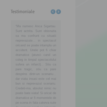
Testimoniale
căm
“Ma numesc Anca Sigartau.
Sa aveti grija de voi, dar si
Ajutaţ
 România să
Sunt actrita. Sunt obisnuita
de noi, consumatorii, iar
consum
t
sa ma confrunt cu situatii
noua voastra atitudine sa
devină 
eni!
neprevazute... in spectacol
insemne o noua viata, mai
consuma
enim
oricand se poate intampla un
buna, curata si sanatoasa in
Împ
es
accident. Unele pot fi chiar
tara in care traim si vrem sa
puterni
turi de noi!
dramatice (atunci cand un
ne crestem copiii sanatosi!
respecta
coleg in timpul spectacolului
sufera un infarct)... Stiu ca
pare tragic, stiu ca pare
desprins dintr-un scenariu...
dar viata insasi este cel mai
bun si neprevazut scenariu.
Credeti-ma, absolut nimic nu
poate bate viata! Si oricat de
dramatice ar fi momentele de
pe scena in fata catorva sute