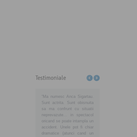
Testimoniale
ţi-ne să educăm
“Ma numesc Anca Sigartau.
Sa aveti grija de voi, d
matorii din România să
Sunt actrita. Sunt obisnuita
de noi, consumatorii
ă cu adevărat
sa ma confrunt cu situatii
noua voastra atitudi
matori europeni!
neprevazute... in spectacol
insemne o noua viata
preună devenim
oricand se poate intampla un
buna, curata si sanatoa
ici şi mai ales
accident. Unele pot fi chiar
tara in care traim si vr
taţi! Fiţi alături de noi!
dramatice (atunci cand un
ne crestem copiii sanato