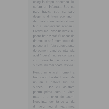
coleg in timpul spectacolului
sufera un infarct)... Stiu ca
pare tragic, stiu ca pare
desprins dintr-un scenariu...
dar viata insasi este cel mai
bun si neprevazut scenariu.
Credeti-ma, absolut nimic nu
poate bate viata! Si oricat de
dramatice ar fi momentele de
pe scena in fata catorva sute
de oameni cand se intampla
acel " ceva" nu se compara
cu momentul in care un
sufletel nu mai poate respira.
Pentru mine acel moment a
fost cand baietelul meu de
un an si cateva luni se
sufoca... iar eu asistam
pentru prima data in viata
mea la o criza de astm!
Neputinta, dorinta de a-i da
din aerul meu, din viata mea