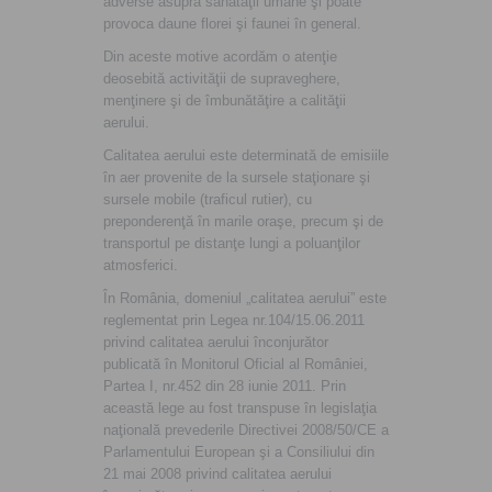
adverse asupra sănătăţii umane şi poate
provoca daune florei şi faunei în general.
Din aceste motive acordăm o atenţie
deosebită activităţii de supraveghere,
menţinere şi de îmbunătăţire a calităţii
aerului.
Calitatea aerului este determinată de emisiile
în aer provenite de la sursele staţionare şi
sursele mobile (traficul rutier), cu
preponderenţă în marile oraşe, precum şi de
transportul pe distanţe lungi a poluanţilor
atmosferici.
În România, domeniul „calitatea aerului” este
reglementat prin Legea nr.104/15.06.2011
privind calitatea aerului înconjurător
publicată în Monitorul Oficial al României,
Partea I, nr.452 din 28 iunie 2011. Prin
această lege au fost transpuse în legislaţia
naţională prevederile Directivei 2008/50/CE a
Parlamentului European şi a Consiliului din
21 mai 2008 privind calitatea aerului