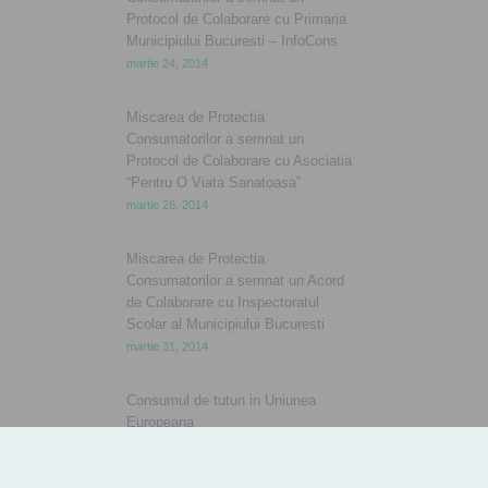
Protocol de Colaborare cu Primaria
Municipiului Bucuresti – InfoCons
martie 24, 2014
Miscarea de Protectia
Consumatorilor a semnat un
Protocol de Colaborare cu Asociatia
“Pentru O Viata Sanatoasa”
martie 26, 2014
Miscarea de Protectia
Consumatorilor a semnat un Acord
de Colaborare cu Inspectoratul
Scolar al Municipiului Bucuresti
martie 31, 2014
Consumul de tutun in Uniunea
Europeana
aprilie 2, 2014