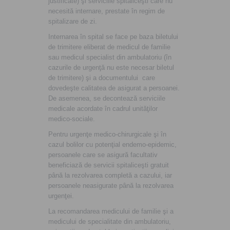
justificate) şi serviciile spitaliceşti care nu
necesită internare, prestate în regim de
spitalizare de zi.
Internarea în spital se face pe baza biletului
de trimitere eliberat de medicul de familie
sau medicul specialist din ambulatoriu (în
cazurile de urgenţă nu este necesar biletul
de trimitere) şi a documentului care
dovedeşte calitatea de asigurat a persoanei.
De asemenea, se decontează serviciile
medicale acordate în cadrul unităţilor
medico-sociale.
Pentru urgenţe medico-chirurgicale şi în
cazul bolilor cu potenţial endemo-epidemic,
persoanele care se asigură facultativ
beneficiază de servicii spitaliceşti gratuit
până la rezolvarea completă a cazului, iar
persoanele neasigurate până la rezolvarea
urgenţei.
La recomandarea medicului de familie şi a
medicului de specialitate din ambulatoriu,