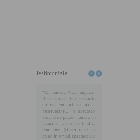
Testimoniale
ţi-ne să educăm
“Ma numesc Anca Sigartau.
Sa aveti grija de voi, d
matorii din România să
Sunt actrita. Sunt obisnuita
de noi, consumatorii
ă cu adevărat
sa ma confrunt cu situatii
noua voastra atitudi
matori europeni!
neprevazute... in spectacol
insemne o noua viata
preună devenim
oricand se poate intampla un
buna, curata si sanatoa
ici şi mai ales
accident. Unele pot fi chiar
tara in care traim si vr
taţi! Fiţi alături de noi!
dramatice (atunci cand un
ne crestem copiii sanato
coleg in timpul spectacolului