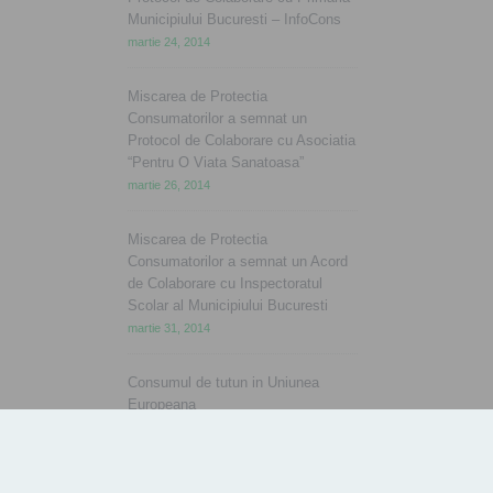
Municipiului Bucuresti – InfoCons
martie 24, 2014
Miscarea de Protectia
Consumatorilor a semnat un
Protocol de Colaborare cu Asociatia
“Pentru O Viata Sanatoasa”
martie 26, 2014
Miscarea de Protectia
Consumatorilor a semnat un Acord
de Colaborare cu Inspectoratul
Scolar al Municipiului Bucuresti
martie 31, 2014
Consumul de tutun in Uniunea
Europeana
aprilie 2, 2014
Ziua Mondiala a Sanatatii