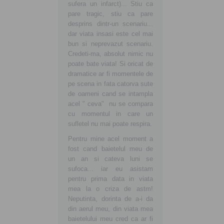
sufera un infarct)... Stiu ca
pare tragic, stiu ca pare
desprins dintr-un scenariu...
dar viata insasi este cel mai
bun si neprevazut scenariu.
Credeti-ma, absolut nimic nu
poate bate viata! Si oricat de
dramatice ar fi momentele de
pe scena in fata catorva sute
de oameni cand se intampla
acel " ceva" nu se compara
cu momentul in care un
sufletel nu mai poate respira.
Pentru mine acel moment a
fost cand baietelul meu de
un an si cateva luni se
sufoca... iar eu asistam
pentru prima data in viata
mea la o criza de astm!
Neputinta, dorinta de a-i da
din aerul meu, din viata mea
baietelului meu cred ca ar fi