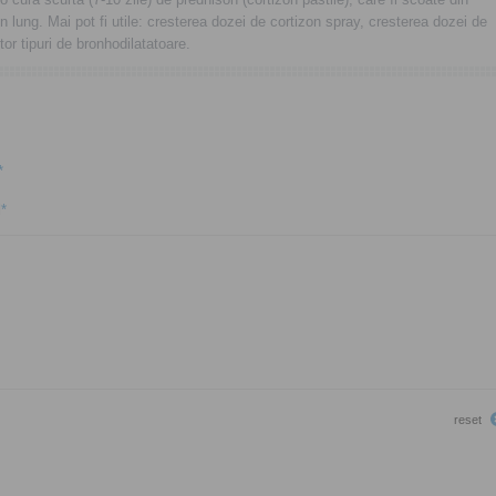
 lung. Mai pot fi utile: cresterea dozei de cortizon spray, cresterea dozei de
or tipuri de bronhodilatatoare.
*
l
*
reset