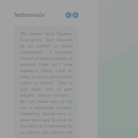
Testimoniale
căm
“Ma numesc Anca Sigartau.
Sa aveti grija de voi, dar si
Ajutaţ
 România să
Sunt actrita. Sunt obisnuita
de noi, consumatorii, iar
consum
t
sa ma confrunt cu situatii
noua voastra atitudine sa
devină 
eni!
neprevazute... in spectacol
insemne o noua viata, mai
consuma
enim
oricand se poate intampla un
buna, curata si sanatoasa in
Împ
es
accident. Unele pot fi chiar
tara in care traim si vrem sa
puterni
turi de noi!
dramatice (atunci cand un
ne crestem copiii sanatosi!
respecta
coleg in timpul spectacolului
sufera un infarct)... Stiu ca
pare tragic, stiu ca pare
desprins dintr-un scenariu...
dar viata insasi este cel mai
bun si neprevazut scenariu.
Credeti-ma, absolut nimic nu
poate bate viata! Si oricat de
dramatice ar fi momentele de
pe scena in fata catorva sute