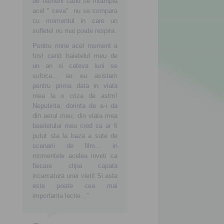
de oameni cand se intampla
acel " ceva" nu se compara
cu momentul in care un
sufletel nu mai poate respira.
Pentru mine acel moment a
fost cand baietelul meu de
un an si cateva luni se
sufoca... iar eu asistam
pentru prima data in viata
mea la o criza de astm!
Neputinta, dorinta de a-i da
din aerul meu, din viata mea
baietelului meu cred ca ar fi
putut sta la baza a sute de
scenarii de film... in
momentele acelea inveti ca
fiecare clipa capata
incarcatura unei vieti! Si asta
este poate cea mai
importanta lectie...”