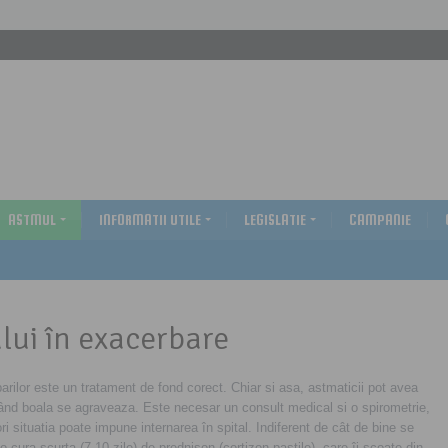
ASTMUL
INFORMATII UTILE
LEGISLATIE
CAMPANIE
lui în exacerbare
arilor este un tratament de fond corect. Chiar si asa, astmaticii pot avea
când boala se agraveaza. Este necesar un consult medical si o spirometrie,
ri situatia poate impune internarea în spital. Indiferent de cât de bine se
o cura scurta (7-10 zile) de prednison (cortizon pastile), care îi scoate din