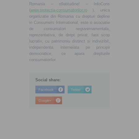
Romania – o9atitudine! – InfoCons
(
www.protectia-consumatorilor.ro
), unica
organizatie din Romania cu drepturi depline
in Consumers International, este o asociatie
de consumatori neguvernamentala,
reprezentativa, de drept privat, fara scop
lucrativ, cu patrimoniu distinct si indivizibil,
independenta, intemeiata pe principii
democratice, ce apara drepturile
consumatorilor.
Social share:
Facebook
Twitter
Google+