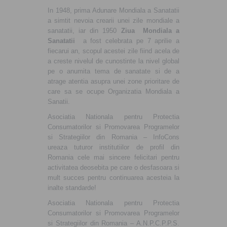
In 1948, prima Adunare Mondiala a Sanatatii
a simtit nevoia crearii unei zile mondiale a
sanatatii, iar din 1950
Ziua Mondiala a
Sanatatii
a fost celebrata pe 7 aprilie a
fiecarui an, scopul acestei zile fiind acela de
a creste nivelul de cunostinte la nivel global
pe o anumita tema de sanatate si de a
atrage atentia asupra unei zone prioritare de
care sa se ocupe Organizatia Mondiala a
Sanatii.
Asociatia Nationala pentru Protectia
Consumatorilor si Promovarea Programelor
si Strategiilor din Romania – InfoCons
ureaza tuturor institutiilor de profil din
Romania cele mai sincere felicitari pentru
activitatea deosebita pe care o desfasoara si
mult succes pentru continuarea acesteia la
inalte standarde!
Asociatia Nationala pentru Protectia
Consumatorilor si Promovarea Programelor
si Strategiilor din Romania – A.N.P.C.P.P.S.