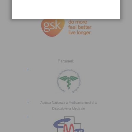
Sustinut de:
Parteneri:
Agentia Nationala a Medicamentului si a
Dispozitivelor Medicale