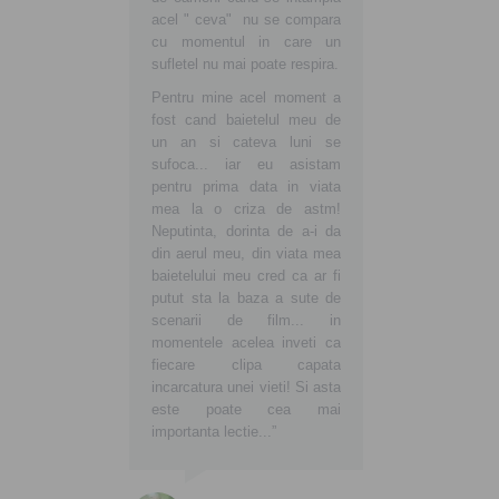
acel " ceva" nu se compara
cu momentul in care un
sufletel nu mai poate respira.
Pentru mine acel moment a
fost cand baietelul meu de
un an si cateva luni se
sufoca... iar eu asistam
pentru prima data in viata
mea la o criza de astm!
Neputinta, dorinta de a-i da
din aerul meu, din viata mea
baietelului meu cred ca ar fi
putut sta la baza a sute de
scenarii de film... in
momentele acelea inveti ca
fiecare clipa capata
incarcatura unei vieti! Si asta
este poate cea mai
importanta lectie...”