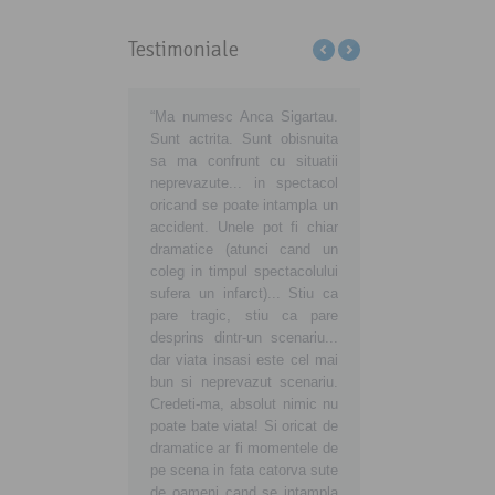
Testimoniale
ţi-ne să educăm
“Ma numesc Anca Sigartau.
Sa aveti grija de voi, d
matorii din România să
Sunt actrita. Sunt obisnuita
de noi, consumatorii
ă cu adevărat
sa ma confrunt cu situatii
noua voastra atitudi
matori europeni!
neprevazute... in spectacol
insemne o noua viata
preună devenim
oricand se poate intampla un
buna, curata si sanatoa
ici şi mai ales
accident. Unele pot fi chiar
tara in care traim si vr
taţi! Fiţi alături de noi!
dramatice (atunci cand un
ne crestem copiii sanato
coleg in timpul spectacolului
sufera un infarct)... Stiu ca
pare tragic, stiu ca pare
desprins dintr-un scenariu...
dar viata insasi este cel mai
bun si neprevazut scenariu.
Credeti-ma, absolut nimic nu
poate bate viata! Si oricat de
dramatice ar fi momentele de
pe scena in fata catorva sute
de oameni cand se intampla