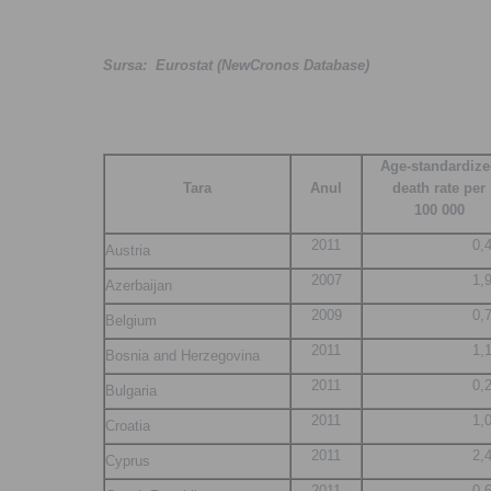
Sursa
: Eurostat (NewCronos Database)
Age-standardize
Tara
Anul
death rate per
100 000
2011
0,
Austria
2007
1,
Azerbaijan
2009
0,
Belgium
2011
1,
Bosnia and Herzegovina
2011
0,
Bulgaria
2011
1,
Croatia
2011
2,
Cyprus
2011
0,