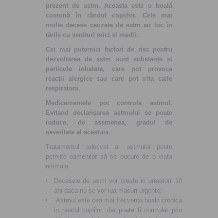
prezent de astm. Aceasta este o boală
comună în rândul copiilor. Cele mai
multe decese cauzate de astm au loc în
țările cu venituri mici si medii.
Cei mai puternici
factori de risc pentru
dezvoltarea de astm sunt substanțe și
particule inhalate, care pot provoca
reacții alergice sau care pot irita caile
respiratorii.
Medicamentele pot controla astmul.
Evitand declanșarea astmului se poate
reduce, de asemenea, gradul de
severitate al acestuia.
Tratamentul adecvat al astmului poate
permite oamenilor să se bucure de o viata
normala.
Decesele de astm vor creste in urmatorii 10
ani daca nu se vor lua masuri urgente;
Astmul este cea mai frecventa boala cronica
in randul copiilor, dar poate fi controlat prin