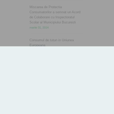
Miscarea de Protectia
Consumatorilor a semnat un Acord
de Colaborare cu Inspectoratul
Scolar al Municipiului Bucuresti
martie 31, 2014
Consumul de tutun in Uniunea
Europeana
aprilie 2, 2014
Ziua Mondiala a Sanatatii
aprilie 7, 2014
Parteneri