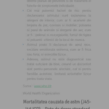
diferite planuri de prevenire si de tratament in
functie de simptomele individuale.
Cei mai puternici factori de risc pentru
declansarea astmului sunt expunerea la
alergeni de interior, cum ar fi: acarienii din
lenjeria de pat, covoare si mobilier; poluarea
si parul de animale si alergenii din aer, cum
ar fi : polenul si mucegaiurile, fumul de tigara
si poluantii chimici de la locul de munca.
Astmul poate fi declansat de aerul rece,
excitare emotionala extrema, cum ar fi frica
sau furia, si exercitile fizice.
Adesea, astmul nu este diagnosticat sau
tratat suficient de bine, creand un disconfort
atat pentru personele afectate, cat si pentru
familiile acestora, limitand activitatlor fizice
pentru toata viata.
Sursa :
www.who.int
World Health Organization
Mortalitatea cauzata de astm (J45-