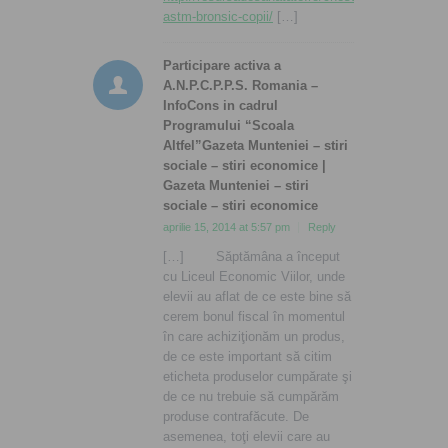
astm-bronsic-copii/
[…]
Participare activa a
A.N.P.C.P.P.S. Romania –
InfoCons in cadrul
Programului “Scoala
Altfel”Gazeta Munteniei – stiri
sociale – stiri economice |
Gazeta Munteniei – stiri
sociale – stiri economice
aprilie 15, 2014 at 5:57 pm
Reply
[…] Săptămâna a început
cu Liceul Economic Viilor, unde
elevii au aflat de ce este bine să
cerem bonul fiscal în momentul
în care achiziţionăm un produs,
de ce este important să citim
eticheta produselor cumpărate şi
de ce nu trebuie să cumpărăm
produse contrafăcute. De
asemenea, toţi elevii care au