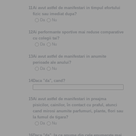
11
Ai avut astfel de manifestari in timpul efortului
fizic sau imediat dupa?
Da
Nu
12
Ai performante sportive mai reduse comparative
cu colegii tai?
Da
Nu
13
Ai avut astfel de manifestari in anumite
perioade ale anului?
Da
Nu
14
Daca "da", cand?
15
Ai avut astfel de manifestari in preajma
pisicilor, cainilor, în contact cu praful, atunci
cand mirosi anumite parfumuri, plante, flori sau
la fumul de tigara?
Da
Nu
16
Daca "da", la ce anume din cele enumerate mai