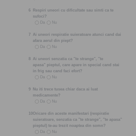
6
Respiri uneori cu dificultate sau simti ca te
sufoci?
Da
Nu
7
Ai uneori respiratie suieratoare atunci cand dai
afara aerul din piept?
Da
Nu
8
Ai uneori senzatia ca "te strange", "te
apasa" pieptul, care apare in special cand stai
in frig sau cand faci efort?
Da
Nu
9
Nu iti trece tusea chiar daca ai luat
medicamente?
Da
Nu
10
Oricare din aceste manifestari (respiratie
suieratoare, senzatia ca "te strange", "te apasa"
pieptul) te-au trezit noaptea din somn?
Da
Nu