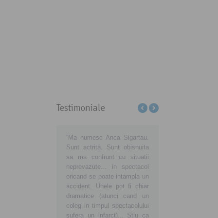
Testimoniale
ţi-ne să educăm
“Ma numesc Anca Sigartau.
Sa aveti grija de voi, d
matorii din România să
Sunt actrita. Sunt obisnuita
de noi, consumatorii
ă cu adevărat
sa ma confrunt cu situatii
noua voastra atitudi
matori europeni!
neprevazute... in spectacol
insemne o noua viata
preună devenim
oricand se poate intampla un
buna, curata si sanatoa
ici şi mai ales
accident. Unele pot fi chiar
tara in care traim si vr
taţi! Fiţi alături de noi!
dramatice (atunci cand un
ne crestem copiii sanato
coleg in timpul spectacolului
sufera un infarct)... Stiu ca