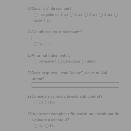
23
Daca "da" de cati ani?
mai putin de 1 an
1 an
2 ani
3 ani
peste 4 ani
24
Ce utilizezi ca si tratament?
Nu stiu
25
Ai urmat tratamentul:
permanent
cateodata
deloc
26
Daca raspunsul este "deloc", de ce nu l-ai
urmat?
27
Consideri ca boala ta este sub control?
Da
Nu
28
In prezent completezi/folosesti un chestionar de
evaluare a astmului?
Da
Nu