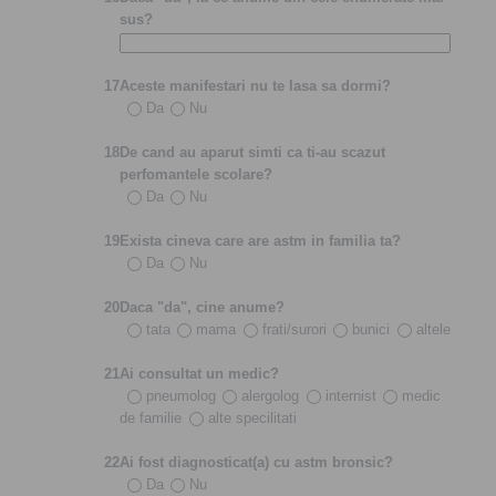
sus?
17
Aceste manifestari nu te lasa sa dormi?
Da
Nu
18
De cand au aparut simti ca ti-au scazut
perfomantele scolare?
Da
Nu
19
Exista cineva care are astm in familia ta?
Da
Nu
20
Daca "da", cine anume?
tata
mama
frati/surori
bunici
altele
21
Ai consultat un medic?
pneumolog
alergolog
internist
medic
de familie
alte specilitati
22
Ai fost diagnosticat(a) cu astm bronsic?
Da
Nu