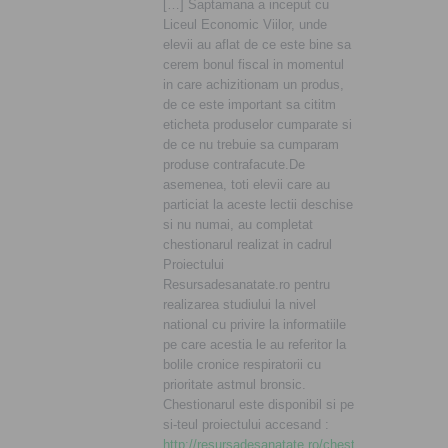
[…] Saptamana a inceput cu
Liceul Economic Viilor, unde
elevii au aflat de ce este bine sa
cerem bonul fiscal in momentul
in care achizitionam un produs,
de ce este important sa cititm
eticheta produselor cumparate si
de ce nu trebuie sa cumparam
produse contrafacute.De
asemenea, toti elevii care au
particiat la aceste lectii deschise
si nu numai, au completat
chestionarul realizat in cadrul
Proiectului
Resursadesanatate.ro pentru
realizarea studiului la nivel
national cu privire la informatiile
pe care acestia le au referitor la
bolile cronice respiratorii cu
prioritate astmul bronsic.
Chestionarul este disponibil si pe
si-teul proiectului accesand :
http://resursadesanatate.ro/chestionar/chestionar