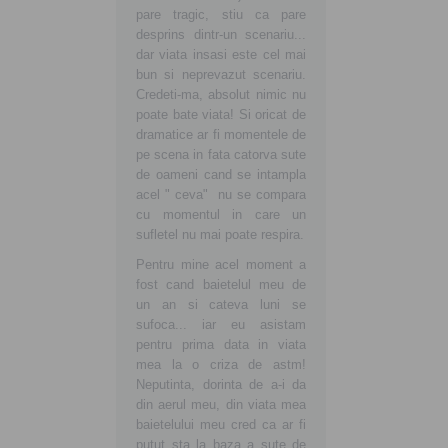
pare tragic, stiu ca pare
desprins dintr-un scenariu...
dar viata insasi este cel mai
bun si neprevazut scenariu.
Credeti-ma, absolut nimic nu
poate bate viata! Si oricat de
dramatice ar fi momentele de
pe scena in fata catorva sute
de oameni cand se intampla
acel " ceva" nu se compara
cu momentul in care un
sufletel nu mai poate respira.
Pentru mine acel moment a
fost cand baietelul meu de
un an si cateva luni se
sufoca... iar eu asistam
pentru prima data in viata
mea la o criza de astm!
Neputinta, dorinta de a-i da
din aerul meu, din viata mea
baietelului meu cred ca ar fi
putut sta la baza a sute de