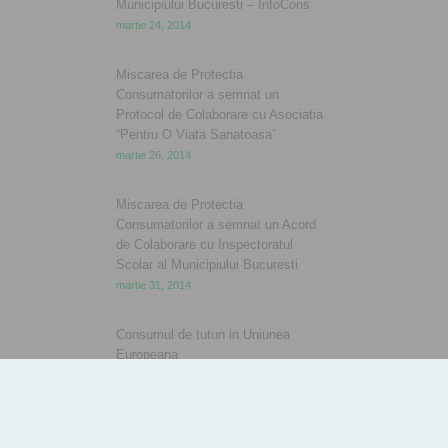
Municipiului Bucuresti – InfoCons
martie 24, 2014
Miscarea de Protectia
Consumatorilor a semnat un
Protocol de Colaborare cu Asociatia
“Pentru O Viata Sanatoasa”
martie 26, 2014
Miscarea de Protectia
Consumatorilor a semnat un Acord
de Colaborare cu Inspectoratul
Scolar al Municipiului Bucuresti
martie 31, 2014
Consumul de tutun in Uniunea
Europeana
aprilie 2, 2014
Ziua Mondiala a Sanatatii
aprilie 7, 2014