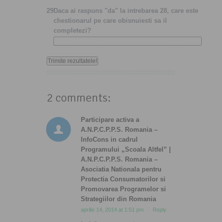
29
Daca ai raspuns "da" la intrebarea 28, care este
chestionarul pe care obisnuiesti sa il
completezi?
2 comments:
Participare activa a
A.N.P.C.P.P.S. Romania –
InfoCons in cadrul
Programului „Scoala Altfel” |
A.N.P.C.P.P.S. Romania –
Asociatia Nationala pentru
Protectia Consumatorilor si
Promovarea Programelor si
Strategiilor din Romania
aprilie 14, 2014 at 1:51 pm
Reply