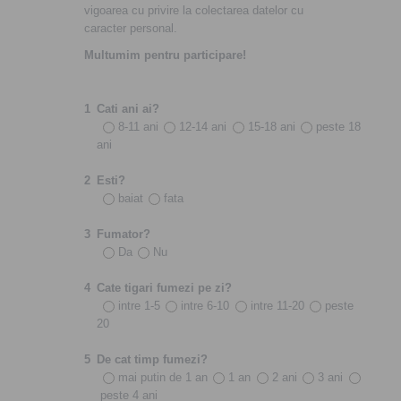
vigoarea cu privire la colectarea datelor cu
caracter personal.
Multumim pentru participare!
1
Cati ani ai?
8-11 ani
12-14 ani
15-18 ani
peste 18
ani
2
Esti?
baiat
fata
3
Fumator?
Da
Nu
4
Cate tigari fumezi pe zi?
intre 1-5
intre 6-10
intre 11-20
peste
20
5
De cat timp fumezi?
mai putin de 1 an
1 an
2 ani
3 ani
peste 4 ani