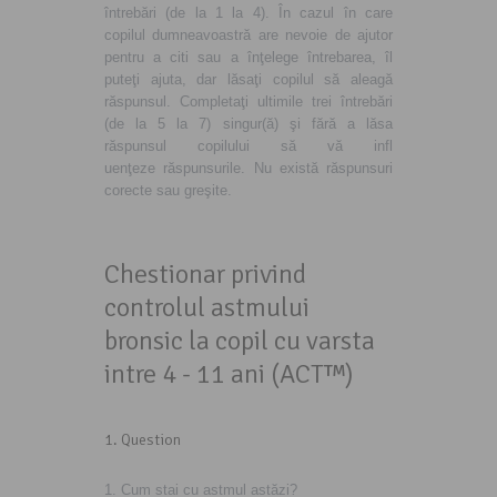
întrebări (de la 1 la 4). În cazul în care
copilul dumneavoastră are nevoie de ajutor
pentru a citi sau a înţelege întrebarea, îl
puteţi ajuta, dar lăsaţi copilul să aleagă
răspunsul. Completaţi ultimile trei întrebări
(de la 5 la 7) singur(ă) şi fără a lăsa
răspunsul copilului să vă infl
uenţeze răspunsurile. Nu există răspunsuri
corecte sau greşite.
Chestionar privind
controlul astmului
bronsic la copil cu varsta
intre 4 - 11 ani (ACT™)
1
. Question
1. Cum stai cu astmul astăzi?