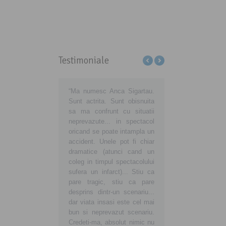
Testimoniale
ţi-ne să educăm
“Ma numesc Anca Sigartau.
Sa aveti grija de voi, d
matorii din România să
Sunt actrita. Sunt obisnuita
de noi, consumatorii
ă cu adevărat
sa ma confrunt cu situatii
noua voastra atitudi
matori europeni!
neprevazute... in spectacol
insemne o noua viata
preună devenim
oricand se poate intampla un
buna, curata si sanatoa
ici şi mai ales
accident. Unele pot fi chiar
tara in care traim si vr
taţi! Fiţi alături de noi!
dramatice (atunci cand un
ne crestem copiii sanato
coleg in timpul spectacolului
sufera un infarct)... Stiu ca
pare tragic, stiu ca pare
desprins dintr-un scenariu...
dar viata insasi este cel mai
bun si neprevazut scenariu.
Credeti-ma, absolut nimic nu