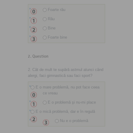
Foarte rău
Rău
Bine
Foarte bine
2
. Question
2. Cât de mult te supără astmul atunci când
alergi, faci gimnastică sau faci sport?
E o mare problemă, nu pot face ceea
ce vreau
E o problemă şi nu-mi place
E o mică problemă, dar e în regulă
Nu e o problemă