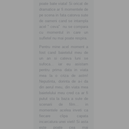
poate bate viata! Si oricat de
dramatice ar fi momentele de
pe scena in fata catorva sute
de oameni cand se intampla
acel " ceva" nu se compara
cu momentul in care un
sufletel nu mai poate respira.
Pentru mine acel moment a
fost cand baietelul meu de
un an si cateva luni se
sufoca... iar eu asistam
pentru prima data in viata
mea la o criza de astm!
Neputinta, dorinta de a-i da
din aerul meu, din viata mea
baietelului meu cred ca ar fi
putut sta la baza a sute de
scenarii de film... in
momentele acelea inveti ca
fiecare clipa capata
incarcatura unei vieti! Si asta
este poate cea mai