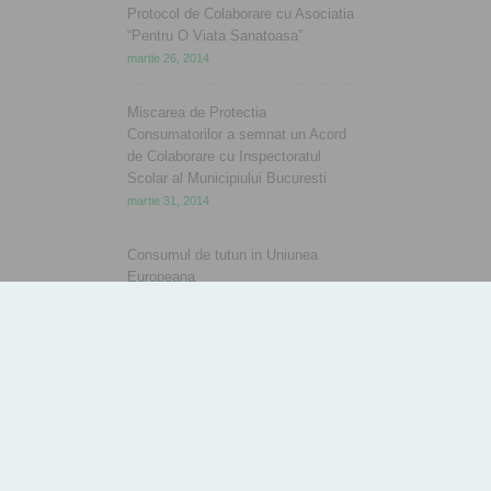
Protocol de Colaborare cu Asociatia
“Pentru O Viata Sanatoasa”
martie 26, 2014
Miscarea de Protectia
Consumatorilor a semnat un Acord
de Colaborare cu Inspectoratul
Scolar al Municipiului Bucuresti
martie 31, 2014
Consumul de tutun in Uniunea
Europeana
aprilie 2, 2014
Ziua Mondiala a Sanatatii
aprilie 7, 2014
Parteneri