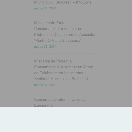
Municipiului Bucuresti – InfoCons
martie 24, 2014
Miscarea de Protectia
Consumatorilor a semnat un
Protocol de Colaborare cu Asociatia
“Pentru O Viata Sanatoasa”
martie 26, 2014
Miscarea de Protectia
Consumatorilor a semnat un Acord
de Colaborare cu Inspectoratul
Scolar al Municipiului Bucuresti
martie 31, 2014
Consumul de tutun in Uniunea
Europeana
aprilie 2, 2014
Ziua Mondiala a Sanatatii