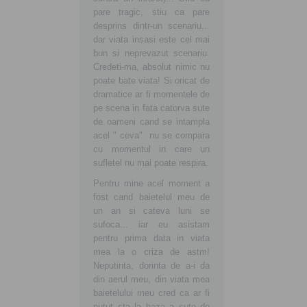
pare tragic, stiu ca pare
desprins dintr-un scenariu...
dar viata insasi este cel mai
bun si neprevazut scenariu.
Credeti-ma, absolut nimic nu
poate bate viata! Si oricat de
dramatice ar fi momentele de
pe scena in fata catorva sute
de oameni cand se intampla
acel " ceva" nu se compara
cu momentul in care un
sufletel nu mai poate respira.
Pentru mine acel moment a
fost cand baietelul meu de
un an si cateva luni se
sufoca... iar eu asistam
pentru prima data in viata
mea la o criza de astm!
Neputinta, dorinta de a-i da
din aerul meu, din viata mea
baietelului meu cred ca ar fi
putut sta la baza a sute de