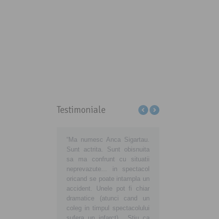
Testimoniale
ţi-ne să educăm
“Ma numesc Anca Sigartau.
Sa aveti grija de voi, d
matorii din România să
Sunt actrita. Sunt obisnuita
de noi, consumatorii
ă cu adevărat
sa ma confrunt cu situatii
noua voastra atitudi
matori europeni!
neprevazute... in spectacol
insemne o noua viata
preună devenim
oricand se poate intampla un
buna, curata si sanatoa
ici şi mai ales
accident. Unele pot fi chiar
tara in care traim si vr
taţi! Fiţi alături de noi!
dramatice (atunci cand un
ne crestem copiii sanato
coleg in timpul spectacolului
sufera un infarct)... Stiu ca