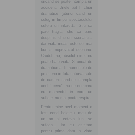
preună devenim
oricand se poate intampla un
buna, curata si sanatoa
ici şi mai ales
accident. Unele pot fi chiar
tara in care traim si vr
taţi! Fiţi alături de noi!
dramatice (atunci cand un
ne crestem copiii sanato
coleg in timpul spectacolului
sufera un infarct)... Stiu ca
pare tragic, stiu ca pare
desprins dintr-un scenariu...
dar viata insasi este cel mai
bun si neprevazut scenariu.
Credeti-ma, absolut nimic nu
poate bate viata! Si oricat de
dramatice ar fi momentele de
pe scena in fata catorva sute
de oameni cand se intampla
acel " ceva" nu se compara
cu momentul in care un
sufletel nu mai poate respira.
Pentru mine acel moment a
fost cand baietelul meu de
un an si cateva luni se
sufoca... iar eu asistam
pentru prima data in viata