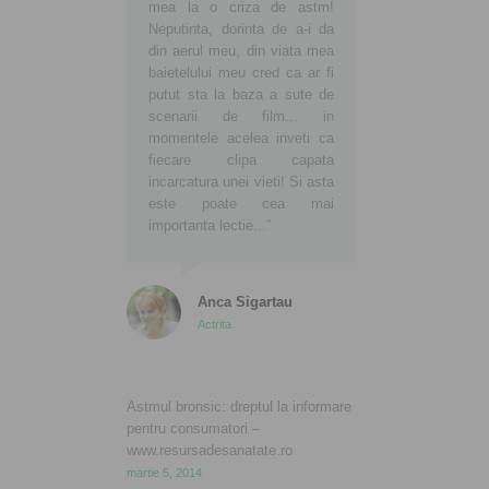
mea la o criza de astm!
Neputinta, dorinta de a-i da
din aerul meu, din viata mea
baietelului meu cred ca ar fi
putut sta la baza a sute de
scenarii de film... in
momentele acelea inveti ca
fiecare clipa capata
incarcatura unei vieti! Si asta
este poate cea mai
importanta lectie...”
Anca Sigartau
Actrita
Astmul bronsic: dreptul la informare
pentru consumatori –
www.resursadesanatate.ro
martie 5, 2014