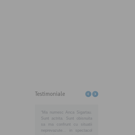
Testimoniale
ţi-ne să educăm
“Ma numesc Anca Sigartau.
Sa aveti grija de voi, d
matorii din România să
Sunt actrita. Sunt obisnuita
de noi, consumatorii
ă cu adevărat
sa ma confrunt cu situatii
noua voastra atitudi
matori europeni!
neprevazute... in spectacol
insemne o noua viata