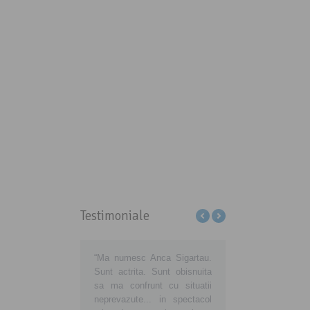
Testimoniale
ţi-ne să educăm
“Ma numesc Anca Sigartau.
Sa aveti grija de voi, d
matorii din România să
Sunt actrita. Sunt obisnuita
de noi, consumatorii
ă cu adevărat
sa ma confrunt cu situatii
noua voastra atitudi
matori europeni!
neprevazute... in spectacol
insemne o noua viata