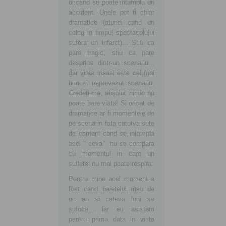
preună devenim
oricand se poate intampla un
buna, curata si sanatoa
ici şi mai ales
accident. Unele pot fi chiar
tara in care traim si vr
taţi! Fiţi alături de noi!
dramatice (atunci cand un
ne crestem copiii sanato
coleg in timpul spectacolului
sufera un infarct)... Stiu ca
pare tragic, stiu ca pare
desprins dintr-un scenariu...
dar viata insasi este cel mai
bun si neprevazut scenariu.
Credeti-ma, absolut nimic nu
poate bate viata! Si oricat de
dramatice ar fi momentele de
pe scena in fata catorva sute
de oameni cand se intampla
acel " ceva" nu se compara
cu momentul in care un
sufletel nu mai poate respira.
Pentru mine acel moment a
fost cand baietelul meu de
un an si cateva luni se
sufoca... iar eu asistam
pentru prima data in viata