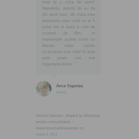
mea la o criza de astm!
Neputinta, dorinta de a-i da
din aerul meu, din viata mea
baietelului meu cred ca ar fi
putut sta la baza a sute de
scenarii de film... in
momentele acelea inveti ca
fiecare clipa capata
incarcatura unei vieti! Si asta
este poate cea mai
importanta lectie...”
Anca Sigartau
Actrita
Astmul bronsic: dreptul la informare
pentru consumatori –
www.resursadesanatate.ro
martie 5, 2014